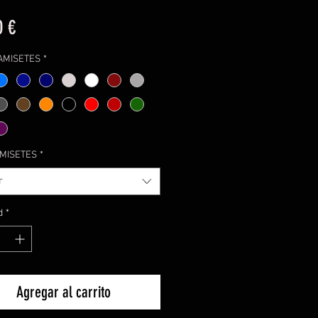
Precio
0 €
CAMISETES
*
AMISETES
*
r
d
*
Agregar al carrito