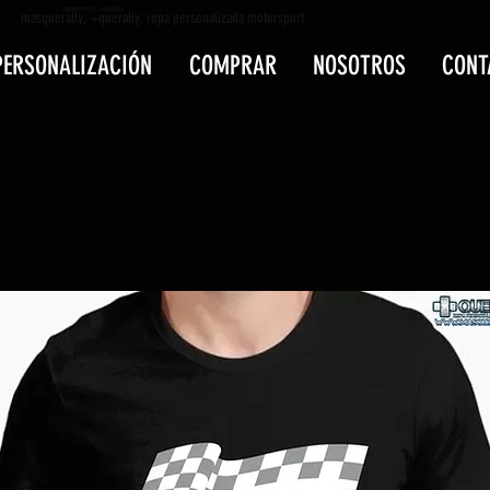
masquerally +querally
masquerally, +querally, ropa personalizada motorsport
PERSONALIZACIÓN
COMPRAR
NOSOTROS
CONT