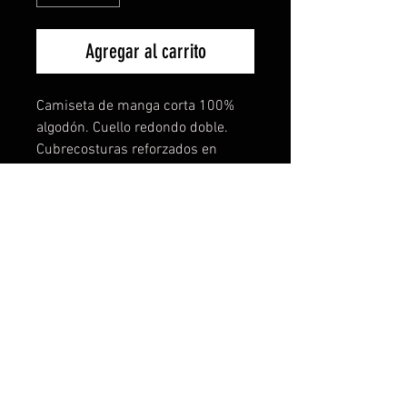
Agregar al carrito
Camiseta de manga corta 100%
algodón. Cuello redondo doble.
Cubrecosturas reforzados en
cuello y hombros con tejido
tubular. El increible tejido de esta
camiseta lo notarás en
comodidad,ligereza y buen tacto.
También disponible para mujer y
niños. Todas las tallas disponibles
y más de 15 colores a elegir. TE
PERSONALIZAMOS TU IDEA SIN
COSTE NI COMPROMISO.
Descuentos especiales por
cantidades. Contacta con nosotros