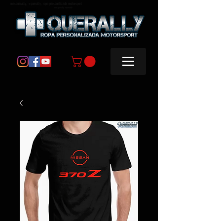
masquerally, +querally, ropa personalizada motorsport
masquerally +querally