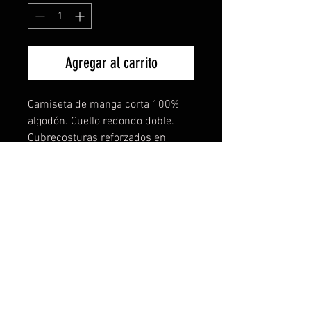
Agregar al carrito
Camiseta de manga corta 100%
algodón. Cuello redondo doble.
Cubrecosturas reforzados en
cuello y hombros con tejido
tubular. El increible tejido de esta
camiseta lo notarás en
comodidad,ligereza y buen tacto.
También disponible para mujer y
niños. Todas las tallas disponibles
y más de 15 colores a elegir. TE
PERSONALIZAMOS TU IDEA SIN
COSTE NI COMPROMISO.
Descuentos especiales por