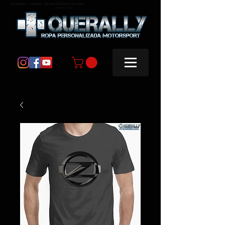
masquerally, +querally, ropa personalizada motorsport
masquerally +querally