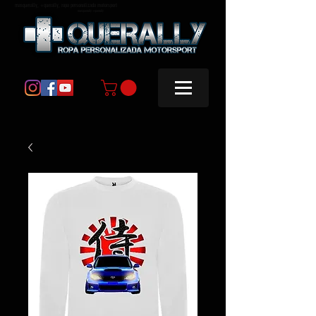
masquerally, +querally, ropa personalizada motorsport
masquerally +querally