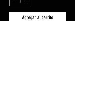
Agregar al carrito
-Camiseta de manga larga con
cuello redondo de 4 capas.
-Cubrecosturas de refuerzo en
cuelllo y puños.
-Sin puños.
-Costuras laterales.
-Gramaje 150gr/m2.
-Composición algodón 100%.
-Tejido casual-invierno.
2015 created perefox by +QUERALLY