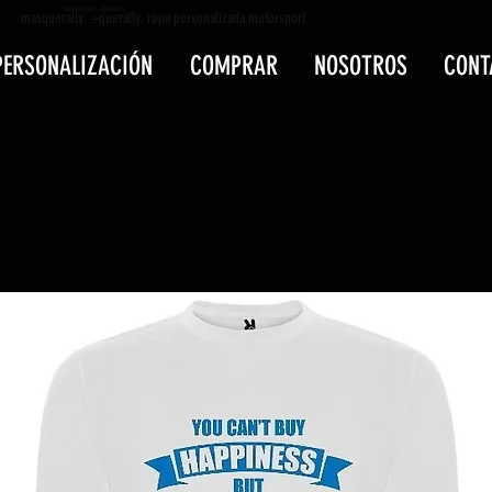
masquerally +querally
masquerally, +querally, ropa personalizada motorsport
PERSONALIZACIÓN
COMPRAR
NOSOTROS
CONT