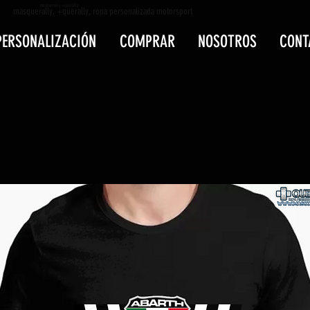
masquerally +querally
masquerally, +querally, ropa personalizada motorsport
PERSONALIZACIÓN
COMPRAR
NOSOTROS
CONT