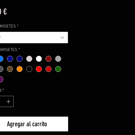
Precio
0 €
AMISETES
*
r
CAMISETES
*
d
*
Agregar al carrito