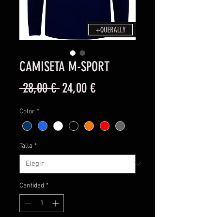
CAMISETA M-SPORT
Precio
Precio
 28,00 € 
24,00 €
de
Color
*
oferta
Talla
*
Cantidad
*