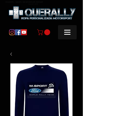
masquerally, +querally, ropa personalizada motorsport
masquerally +querally