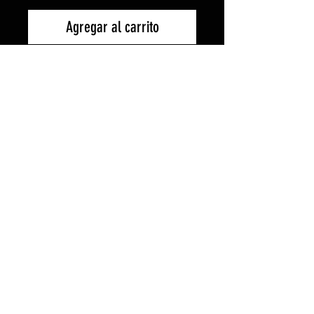
Agregar al carrito
-Camiseta de manga larga con
cuello redondo de 4 capas.
-Cubrecosturas de refuerzo en
cuelllo y puños.
-Sin puños.
-Costuras laterales.
-Gramaje 150gr/m2.
-Composición algodón 100%.
-Tejido casual-invierno.
2015 created perefox by +QUERALLY