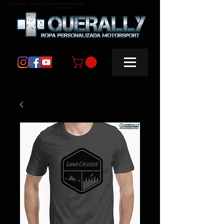
masquerally, +querally, ropa personalizada motorsport
masquerally +querally