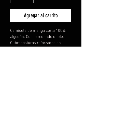
Agregar al carrito
Camiseta de manga corta 100%
algodón. Cuello redondo doble.
Cubrecosturas reforzados en
cuello y hombros con tejido
tubular. El increible tejido de esta
camiseta lo notarás en
comodidad,ligereza y buen tacto.
También disponible para mujer y
niños. Todas las tallas disponibles
y más de 15 colores a elegir. TE
PERSONALIZAMOS TU IDEA SIN
COSTE NI COMPROMISO.
Descuentos especiales por
cantidades. Contacta con nosotros