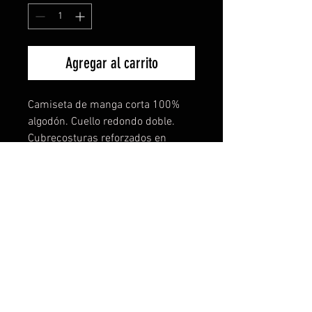
Agregar al carrito
Camiseta de manga corta 100%
algodón. Cuello redondo doble.
Cubrecosturas reforzados en
cuello y hombros con tejido
tubular. El increible tejido de esta
camiseta lo notarás en
comodidad,ligereza y buen tacto.
También disponible para mujer y
niños. Todas las tallas disponibles
y más de 15 colores a elegir. TE
PERSONALIZAMOS TU IDEA SIN
COSTE NI COMPROMISO.
Descuentos especiales por