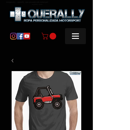
masquerally, +querally, ropa personalizada motorsport
masquerally +querally