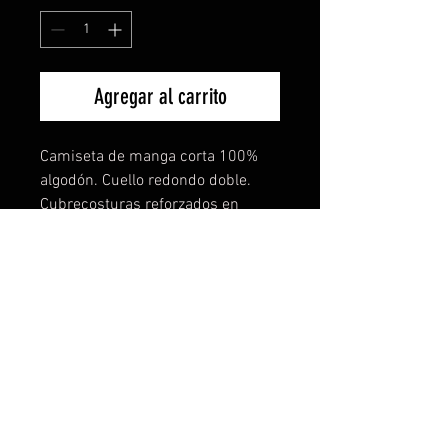
Agregar al carrito
Camiseta de manga corta 100%
algodón. Cuello redondo doble.
Cubrecosturas reforzados en
cuello y hombros con tejido
tubular. El increible tejido de esta
camiseta lo notarás en
comodidad,ligereza y buen tacto.
También disponible para mujer y
niños. Todas las tallas disponibles
y más de 15 colores a elegir. TE
PERSONALIZAMOS TU IDEA SIN
COSTE NI COMPROMISO.
Descuentos especiales por