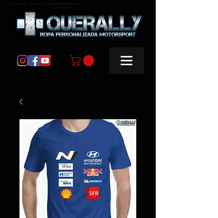
masquerally, +querally, ropa personalizada motorsport
masquerally +querally