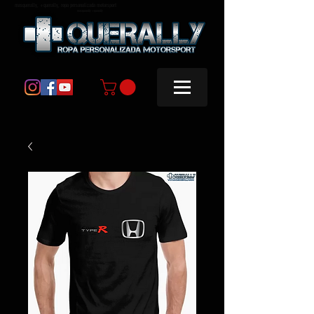
masquerally, +querally, ropa personalizada motorsport
masquerally +querally