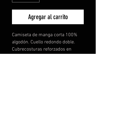
Agregar al carrito
Camiseta de manga corta 100%
algodón. Cuello redondo doble.
Cubrecosturas reforzados en
cuello y hombros con tejido
tubular. El increible tejido de esta
camiseta lo notarás en
comodidad,ligereza y buen tacto.
También disponible para mujer y
niños. Todas las tallas disponibles
y más de 15 colores a elegir. TE
PERSONALIZAMOS TU IDEA SIN
COSTE NI COMPROMISO.
Descuentos especiales por
cantidades. Contacta con nosotros