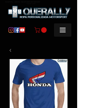
masquerally, +querally, ropa personalizada motorsport
masquerally +querally