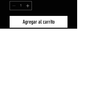
Agregar al carrito
Camiseta de manga corta, cuello
redondo doble. Cubrecosturas
reforzado en cuello y hombros,
tejido tubular. - Disponible en
todas las tallas. - 11 colores
distintos. - También disponible
para mujer y niño. Descuentos
especiales para clubs, grupos de
amigos, equipos etc... Si tienes
una idea, te la personalizamos!