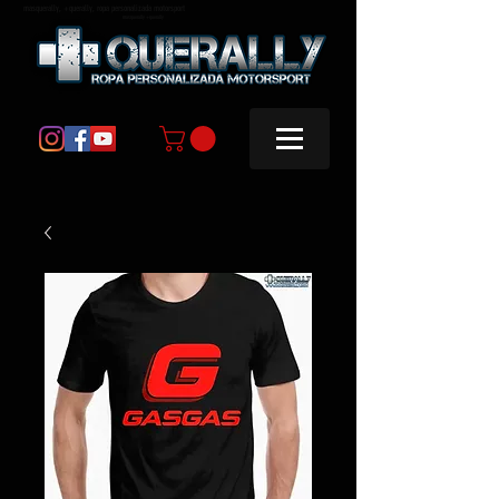
masquerally, +querally, ropa personalizada motorsport
masquerally +querally