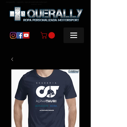
masquerally, +querally, ropa personalizada motorsport
masquerally +querally