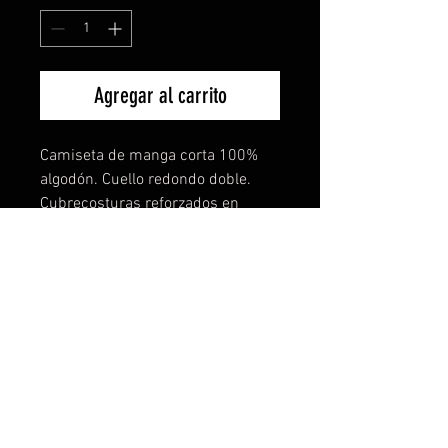
Agregar al carrito
Camiseta de manga corta 100%
algodón. Cuello redondo doble.
Cubrecosturas reforzados en
cuello y hombros con tejido
tubular. El increible tejido de esta
camiseta lo notarás en
comodidad,ligereza y buen tacto.
También disponible para mujer y
niños. Todas las tallas disponibles
y más de 15 colores a elegir. TE
PERSONALIZAMOS TU IDEA SIN
COSTE NI COMPROMISO.
Descuentos especiales por