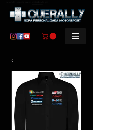
masquerally, +querally, ropa personalizada motorsport
masquerally +querally