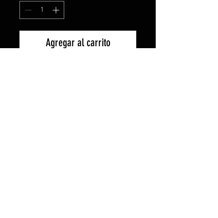
Agregar al carrito
Camisa TOYOTA GAZOO RACING
WRC de tejido stretch, manga larga
y cuello entretelado. Puños con 2
botones y bajo con forma. Cuidado
fácil. COMPOSICION : 97% algodón
popelín / 3% spandex, 130 g/m².
Camisa personalizable con el logo
que se desee. Tallas de la S a la
XXL. Disponible en blanco o negro.