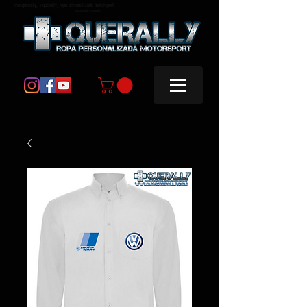
masquerally, +querally, ropa personalizada motorsport
masquerally +querally