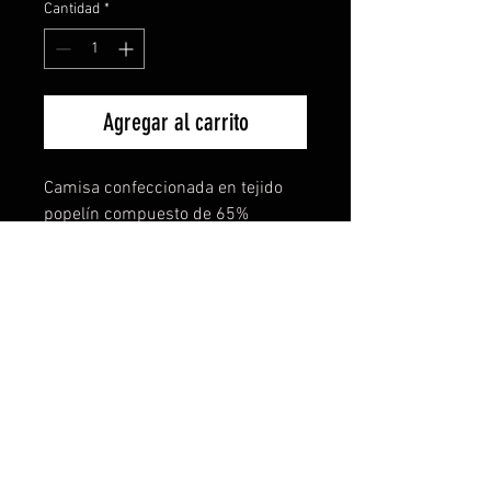
Cantidad
*
Agregar al carrito
Camisa confeccionada en tejido
popelín compuesto de 65%
poliéster y 35% algodón.
Con cuello clásico almidonado de
un botón, con bolsillo frontal
izquierdo, trabilla con 7 botones
del mismo tono y bajo con forma.
Composición: 65% poliéster /
35% algodón
Gramaje: 130 g/m²
Unidades Pack = 1 | Unidades