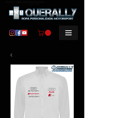
masquerally, +querally, ropa personalizada motorsport
masquerally +querally