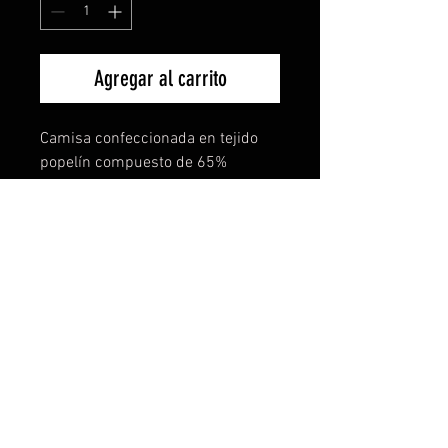
Agregar al carrito
Camisa confeccionada en tejido
popelín compuesto de 65%
poliéster y 35% algodón.
Con cuello clásico almidonado de
un botón, con bolsillo frontal
izquierdo, trabilla con 7 botones
del mismo tono y bajo con forma.
Composición: 65% poliéster /
35% algodón
Gramaje: 130 g/m²
Unidades Pack = 1 | Unidades
Caja = 36