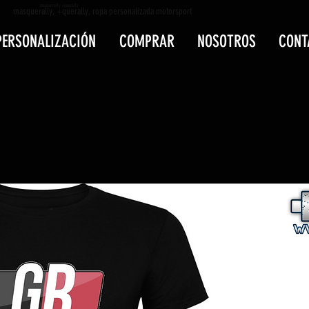
masquerally +querally
masquerally, +querally, ropa personalizada motorsport
PERSONALIZACIÓN
COMPRAR
NOSOTROS
CONT